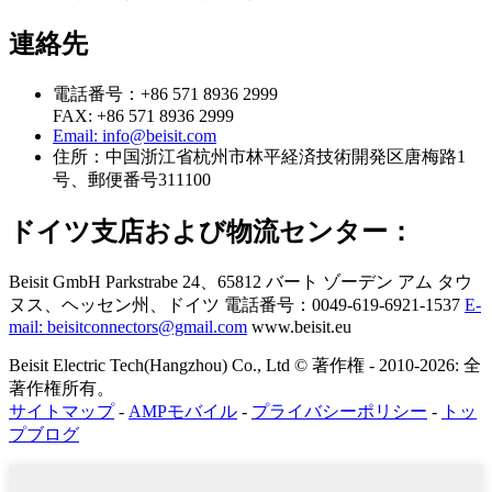
連絡先
電話番号：+86 571 8936 2999
FAX: +86 571 8936 2999
Email: info@beisit.com
住所：
中国浙江省杭州市林平経済技術開発区唐梅路1
号、郵便番号311100
ドイツ支店および物流センター：
Beisit GmbH
Parkstrabe 24、65812 バート ゾーデン アム タウ
ヌス、ヘッセン州、ドイツ
電話番号：0049-619-6921-1537
E-
mail: beisitconnectors@gmail.com
www.beisit.eu
Beisit Electric Tech(Hangzhou) Co., Ltd © 著作権 - 2010-2026: 全
著作権所有。
サイトマップ
-
AMPモバイル
-
プライバシーポリシー
-
トッ
プブログ