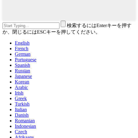
検索するにはEnterキーを押す
か、閉じるにはESCキーを押してください。
English
French
German
Portuguese
Spanish
Russian
Japanese
Korean
Arabic
Irish
Greek
Turkish
Italian
Danish
Romanian
Indonesian
Czech
Afrikaans