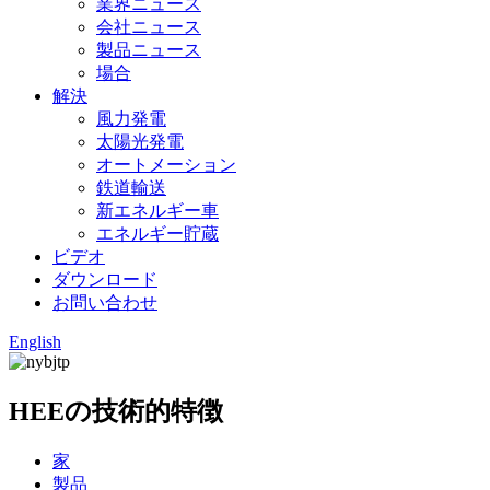
業界ニュース
会社ニュース
製品ニュース
場合
解決
風力発電
太陽光発電
オートメーション
鉄道輸送
新エネルギー車
エネルギー貯蔵
ビデオ
ダウンロード
お問い合わせ
English
HEEの技術的特徴
家
製品