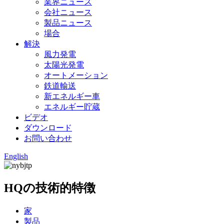
業界ニュース
会社ニュース
製品ニュース
場合
解決
風力発電
太陽光発電
オートメーション
鉄道輸送
新エネルギー車
エネルギー貯蔵
ビデオ
ダウンロード
お問い合わせ
English
HQの技術的特徴
家
製品