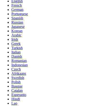
English
French
German
Portuguese
Spanish
Russian
Japanese
Korean
Arabic
Irish
Greek
Turkish
Italian
Danish
Romanian
Indonesian
Czech
Afrikaans
Swedish
Polish
Basque
Catalan
Esperanto
Hindi
Lao