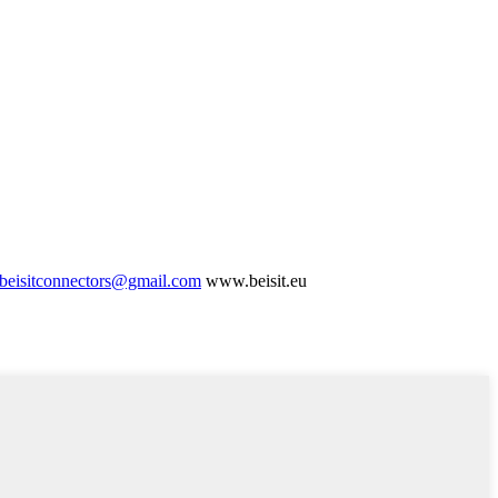
 beisitconnectors@gmail.com
www.beisit.eu