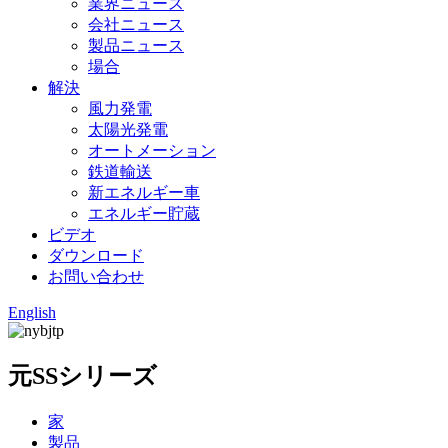
業界ニュース
会社ニュース
製品ニュース
場合
解決
風力発電
太陽光発電
オートメーション
鉄道輸送
新エネルギー車
エネルギー貯蔵
ビデオ
ダウンロード
お問い合わせ
English
元SSシリーズ
家
製品