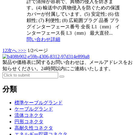
計で清掃が容易で、異物の侵入を防ぎま
す。(4) 輸送中の異物侵入を防ぐための保護
カバーが付属しています。(5) 安定性; (6) 信
頼性; (7) 利便性; (8) 広範囲プラグ 品番 プラ
グインターフェース番号 全長 L1（mm） イ
ンターフェース長 L3（mm） 最大直径...
問い合わせ
詳細
1
2
次へ >
>>
1/2ページ
製品や価格表に関するお問い合わせは、メールアドレスをお
知らせください。24時間以内にご連絡いたします。
分類
標準ケーブルグランド
ケーブルグランド
流体コネクタ
円形コネクタ
高耐久性コネクタ
エネルギー貯蔵コネクタ