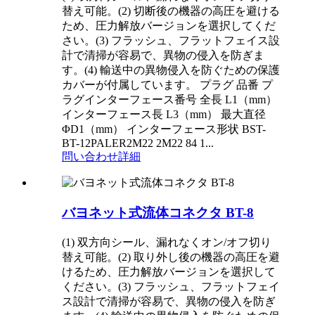
替え可能。(2) 切断後の機器の高圧を避ける
ため、圧力解放バージョンを選択してくだ
さい。(3) フラッシュ、フラットフェイス設
計で清掃が容易で、異物の侵入を防ぎま
す。(4) 輸送中の異物侵入を防ぐための保護
カバーが付属しています。 プラグ 品番 プ
ラグインターフェース番号 全長 L1（mm）
インターフェース長 L3（mm） 最大直径
ΦD1（mm） インターフェース形状 BST-
BT-12PALER2M22 2M22 84 1...
問い合わせ
詳細
バヨネット式流体コネクタ BT-8
(1) 双方向シール、漏れなくオン/オフ切り
替え可能。(2) 取り外し後の機器の高圧を避
けるため、圧力解放バージョンを選択して
ください。(3) フラッシュ、フラットフェイ
ス設計で清掃が容易で、異物の侵入を防ぎ