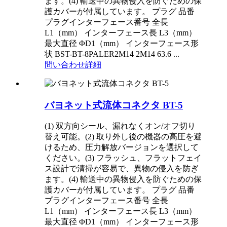
ます。(4) 輸送中の異物侵入を防ぐための保
護カバーが付属しています。 プラグ 品番
プラグインターフェース番号 全長
L1（mm） インターフェース長 L3（mm）
最大直径 ΦD1（mm） インターフェース形
状 BST-BT-8PALER2M14 2M14 63.6 ...
問い合わせ
詳細
バヨネット式流体コネクタ BT-5
(1) 双方向シール、漏れなくオン/オフ切り
替え可能。(2) 取り外し後の機器の高圧を避
けるため、圧力解放バージョンを選択して
ください。(3) フラッシュ、フラットフェイ
ス設計で清掃が容易で、異物の侵入を防ぎ
ます。(4) 輸送中の異物侵入を防ぐための保
護カバーが付属しています。 プラグ 品番
プラグインターフェース番号 全長
L1（mm） インターフェース長 L3（mm）
最大直径 ΦD1（mm） インターフェース形