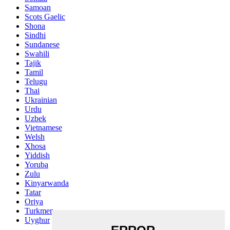
Samoan
Scots Gaelic
Shona
Sindhi
Sundanese
Swahili
Tajik
Tamil
Telugu
Thai
Ukrainian
Urdu
Uzbek
Vietnamese
Welsh
Xhosa
Yiddish
Yoruba
Zulu
Kinyarwanda
Tatar
Oriya
Turkmen
Uyghur