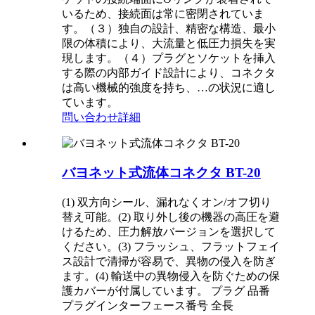
いるため、接続面は常に密閉されていま
す。（３）独自の設計、精密な構造、最小
限の体積により、大流量と低圧力損失を実
現します。（４）プラグとソケットを挿入
する際の内部ガイド設計により、コネクタ
は高い機械的強度を持ち、…の状況に適し
ています。
問い合わせ
詳細
バヨネット式流体コネクタ BT-20
(1) 双方向シール、漏れなくオン/オフ切り
替え可能。(2) 取り外し後の機器の高圧を避
けるため、圧力解放バージョンを選択して
ください。(3) フラッシュ、フラットフェイ
ス設計で清掃が容易で、異物の侵入を防ぎ
ます。(4) 輸送中の異物侵入を防ぐための保
護カバーが付属しています。 プラグ 品番
プラグインターフェース番号 全長