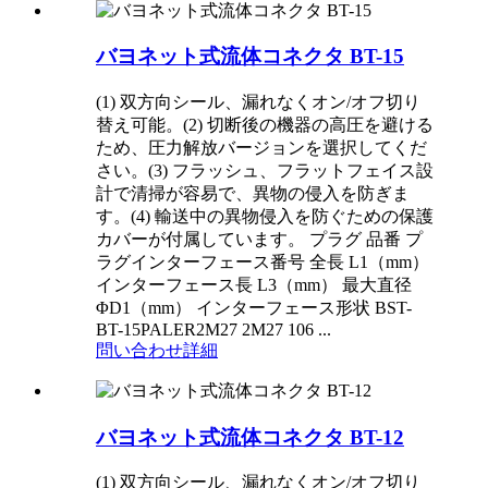
バヨネット式流体コネクタ BT-15
(1) 双方向シール、漏れなくオン/オフ切り
替え可能。(2) 切断後の機器の高圧を避ける
ため、圧力解放バージョンを選択してくだ
さい。(3) フラッシュ、フラットフェイス設
計で清掃が容易で、異物の侵入を防ぎま
す。(4) 輸送中の異物侵入を防ぐための保護
カバーが付属しています。 プラグ 品番 プ
ラグインターフェース番号 全長 L1（mm）
インターフェース長 L3（mm） 最大直径
ΦD1（mm） インターフェース形状 BST-
BT-15PALER2M27 2M27 106 ...
問い合わせ
詳細
バヨネット式流体コネクタ BT-12
(1) 双方向シール、漏れなくオン/オフ切り