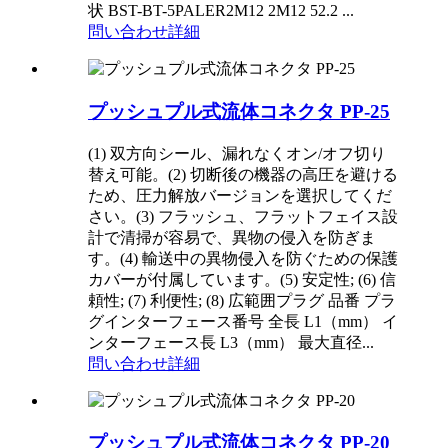
状 BST-BT-5PALER2M12 2M12 52.2 ...
問い合わせ
詳細
プッシュプル式流体コネクタ PP-25
(1) 双方向シール、漏れなくオン/オフ切り
替え可能。(2) 切断後の機器の高圧を避ける
ため、圧力解放バージョンを選択してくだ
さい。(3) フラッシュ、フラットフェイス設
計で清掃が容易で、異物の侵入を防ぎま
す。(4) 輸送中の異物侵入を防ぐための保護
カバーが付属しています。(5) 安定性; (6) 信
頼性; (7) 利便性; (8) 広範囲プラグ 品番 プラ
グインターフェース番号 全長 L1（mm） イ
ンターフェース長 L3（mm） 最大直径...
問い合わせ
詳細
プッシュプル式流体コネクタ PP-20