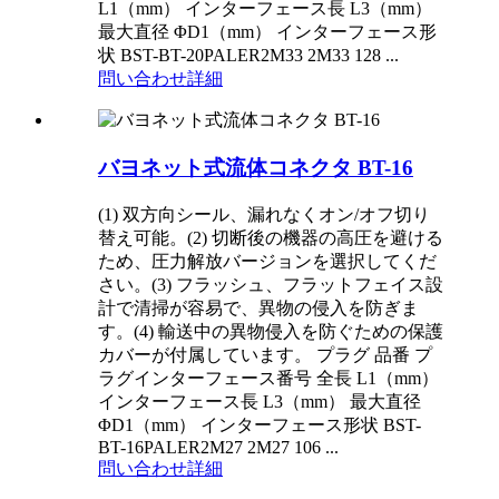
L1（mm） インターフェース長 L3（mm）
最大直径 ΦD1（mm） インターフェース形
状 BST-BT-20PALER2M33 2M33 128 ...
問い合わせ
詳細
バヨネット式流体コネクタ BT-16
(1) 双方向シール、漏れなくオン/オフ切り
替え可能。(2) 切断後の機器の高圧を避ける
ため、圧力解放バージョンを選択してくだ
さい。(3) フラッシュ、フラットフェイス設
計で清掃が容易で、異物の侵入を防ぎま
す。(4) 輸送中の異物侵入を防ぐための保護
カバーが付属しています。 プラグ 品番 プ
ラグインターフェース番号 全長 L1（mm）
インターフェース長 L3（mm） 最大直径
ΦD1（mm） インターフェース形状 BST-
BT-16PALER2M27 2M27 106 ...
問い合わせ
詳細