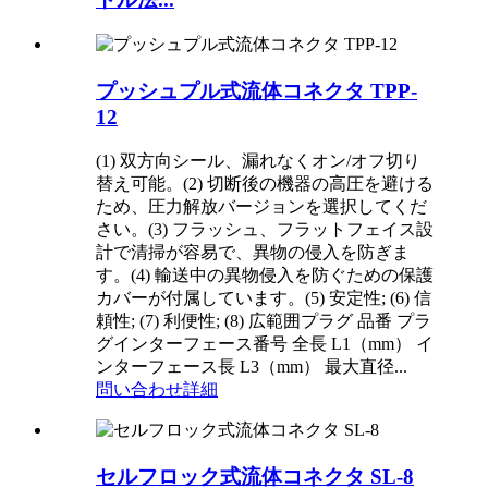
プッシュプル式流体コネクタ TPP-
12
(1) 双方向シール、漏れなくオン/オフ切り
替え可能。(2) 切断後の機器の高圧を避ける
ため、圧力解放バージョンを選択してくだ
さい。(3) フラッシュ、フラットフェイス設
計で清掃が容易で、異物の侵入を防ぎま
す。(4) 輸送中の異物侵入を防ぐための保護
カバーが付属しています。(5) 安定性; (6) 信
頼性; (7) 利便性; (8) 広範囲プラグ 品番 プラ
グインターフェース番号 全長 L1（mm） イ
ンターフェース長 L3（mm） 最大直径...
問い合わせ
詳細
セルフロック式流体コネクタ SL-8